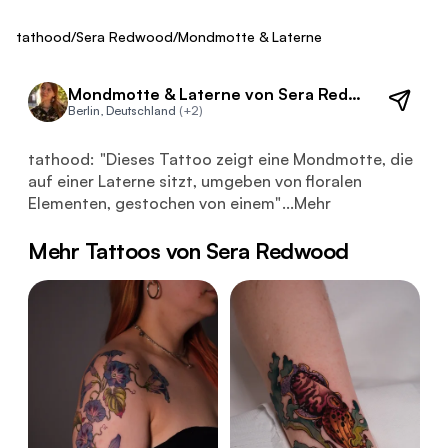
Fresh
tathood
/
Sera Redwood
/
Mondmotte & Laterne
Mondmotte & Laterne von Sera Redwood
Berlin, Deutschland
(+2)
Dieses Tattoo zeigt eine Mondmotte, die auf einer Latern
tathood:
"
Dieses Tattoo zeigt eine Mondmotte, die
auf einer Laterne sitzt, umgeben von floralen
Elementen, gestochen von einem
"
...
Mehr
Mehr Tattoos von Sera Redwood