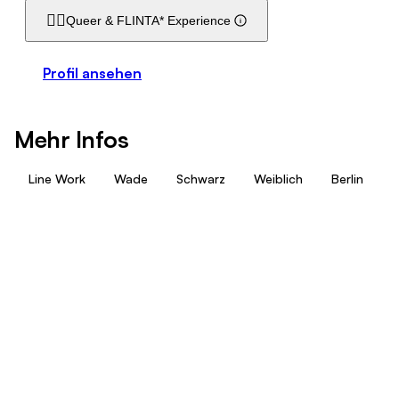
🏳️‍🌈
Queer & FLINTA* Experience
Profil ansehen
Mehr Infos
Line Work
Wade
Schwarz
Weiblich
Berlin
O