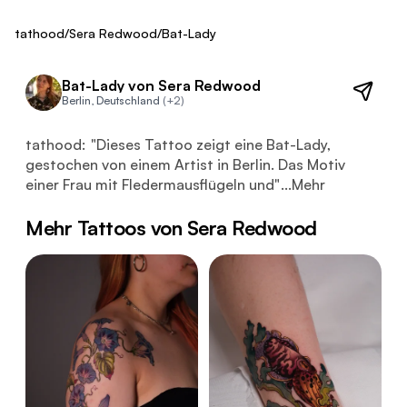
Fresh
tathood
/
Sera Redwood
/
Bat-Lady
Bat-Lady von Sera Redwood
Berlin, Deutschland
(+2)
Dieses Tattoo zeigt eine Bat-Lady, gestochen von einem A
tathood:
"
Dieses Tattoo zeigt eine Bat-Lady,
gestochen von einem Artist in Berlin. Das Motiv
einer Frau mit Fledermausflügeln und
"
...
Mehr
Mehr Tattoos von Sera Redwood