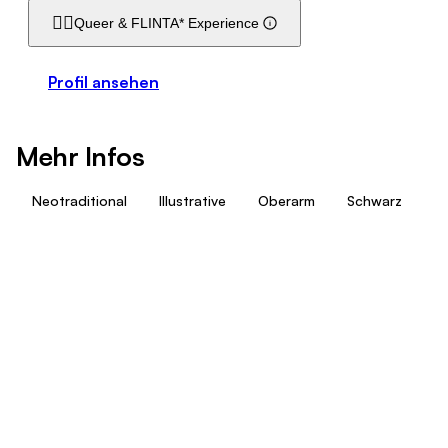
🏳️‍🌈
Queer & FLINTA* Experience
Profil ansehen
Mehr Infos
Neotraditional
Illustrative
Oberarm
Schwarz
G