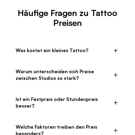
Häufige Fragen zu Tattoo
Preisen
Was kostet ein kleines Tattoo?
Kleine Tattoos liegen häufig im Bereich bis
Warum unterscheiden sich Preise
200 Euro, abhängig von Linienaufwand,
zwischen Studios so stark?
Platzierung und Mindestpreis des Studios.
Unterschiede entstehen durch Erfahrung,
Ist ein Festpreis oder Stundenpreis
Nachfrage, Stil-Spezialisierung, Standort und
besser?
die benötigte Sitzungsdauer.
Beides kann sinnvoll sein. Für kleine klare
Welche Faktoren treiben den Preis
Motive ist ein Festpreis oft gut planbar, bei
besonders?
größeren Projekten ist Stundenabrechnung