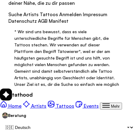
deiner Nähe, die zu dir passen
Suche
Artists
Tattoos
Anmelden
Impressum
Datenschutz
AGB
Manifest
*
Wir sind uns bewusst, dass es viele
unterschiedliche Begriffe für Menschen gibt, die
Tattoos stechen. Wir verwenden auf dieser
Plattform den Begriff
Tätowierer
*
, weil er der am
häufigsten gesuchte Begriff ist und uns hilft, von
möglichst vielen Menschen gefunden zu werden.
Gemeint sind damit selbstverständlich alle Tattoo
Artists, unabhängig von Geschlecht oder Identität.
Unser Ziel ist es, dir die Suche so einfach wie möglich
zu machen und dir dabei zu helfen, die Person zu
tathood
finden, bei der du dich gut aufgehoben fühlst.
Tattoo
Tattoo-Galerie:
Tattoo-Events:
Deshalb bieten wir unter anderem Filter für Queer
Home
Artists
Tattoos
Events
Mehr
und FLINTA friendly Artists an und legen großen Wert
Beratung
auf einen respektvollen, offenen und sicheren
Umgang für alle.