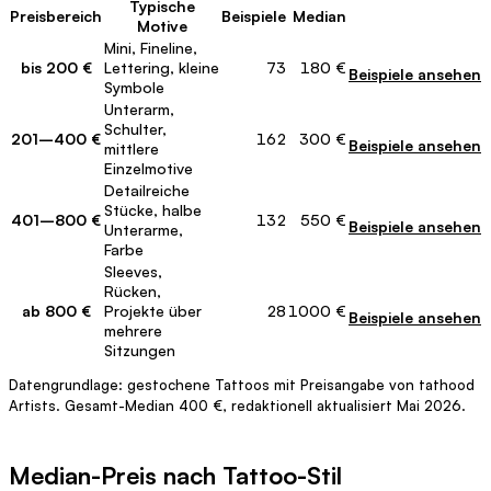
Typische
Preisbereich
Beispiele
Median
Link
Motive
Mini, Fineline,
bis 200 €
Lettering, kleine
73
180 €
Beispiele ansehen
Symbole
Unterarm,
Schulter,
201–400 €
162
300 €
Beispiele ansehen
mittlere
Einzelmotive
Detailreiche
Stücke, halbe
401–800 €
132
550 €
Beispiele ansehen
Unterarme,
Farbe
Sleeves,
Rücken,
ab 800 €
Projekte über
28
1000 €
Beispiele ansehen
mehrere
Sitzungen
Datengrundlage: gestochene Tattoos mit Preisangabe von tathood
Artists. Gesamt-Median 400 €, redaktionell aktualisiert Mai 2026.
Median-Preis nach Tattoo-Stil