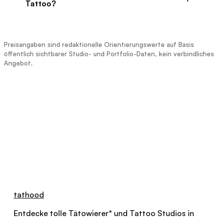
Tattoo?
rechnen höher ab. Bei kleinen Motiven gilt oft
ein Festpreis statt eines Stundensatzes.
Viele Artists verlangen eine Anzahlung von
etwa 50 bis 100 € oder einen Teil des
Preisangaben sind redaktionelle Orientierungswerte auf Basis
Gesamtpreises bei der Terminbuchung. Sie
öffentlich sichtbarer Studio- und Portfolio-Daten, kein verbindliches
sichert den Termin ab und wird in der Regel
Angebot.
mit dem Endpreis verrechnet.
tathood
Entdecke tolle
Tätowierer
*
und Tattoo Studios in