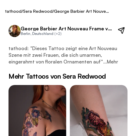
Fresh
tathood
/
Sera Redwood
/
George Barbier Art Nouveau Frame
George Barbier Art Nouveau Frame von Sera Redwood
Berlin, Deutschland
(+2)
Dieses Tattoo zeigt eine Art Nouveau Szene mit zwei Fra
tathood:
"
Dieses Tattoo zeigt eine Art Nouveau
Szene mit zwei Frauen, die sich umarmen,
eingerahmt von floralen Ornamenten auf
"
...
Mehr
Mehr Tattoos von Sera Redwood