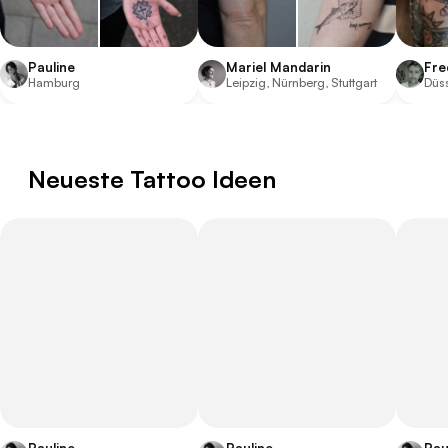
Pauline
Mariel Mandarin
Fre
Hamburg
Leipzig, Nürnberg, Stuttgart
Düss
Neueste Tattoo Ideen
Pauline
Pauline
Pau