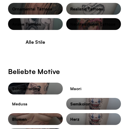
Ornamental Tattoos
Realistic Tattoos
Anime Tattoos
Neotraditional Tattoos
Alle Stile
Beliebte Motive
Schmetterling
Maori
Medusa
Semikolon
Blumen
Herz