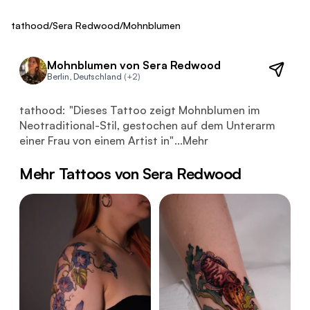
Fresh
tathood
/
Sera Redwood
/
Mohnblumen
Mohnblumen von Sera Redwood
Berlin, Deutschland
(+2)
Dieses Tattoo zeigt Mohnblumen im Neotraditional-Stil, 
tathood:
"
Dieses Tattoo zeigt Mohnblumen im
Neotraditional-Stil, gestochen auf dem Unterarm
einer Frau von einem Artist in
"
...
Mehr
Mehr Tattoos von Sera Redwood