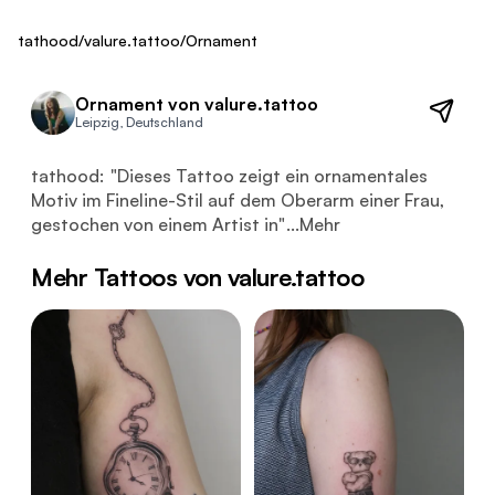
ca. 300 €
Fresh
tathood
/
valure.tattoo
/
Ornament
Ornament von valure.tattoo
Leipzig, Deutschland
Dieses Tattoo zeigt ein ornamentales Motiv im Fineline-
tathood:
"
Dieses Tattoo zeigt ein ornamentales
Motiv im Fineline-Stil auf dem Oberarm einer Frau,
gestochen von einem Artist in
"
...
Mehr
Mehr Tattoos von valure.tattoo