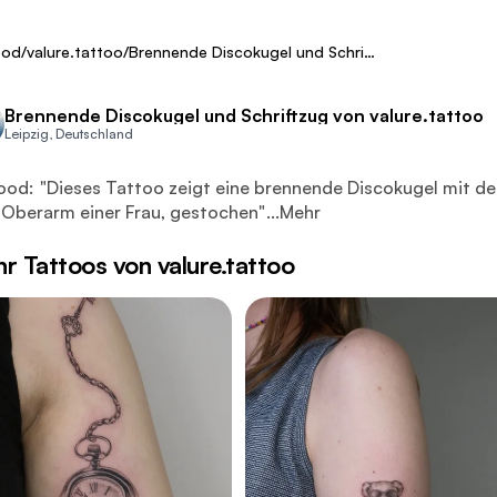
ca. 500 €
Fresh
ood
/
valure.tattoo
/
Brennende Discokugel und Schriftzug
Brennende Discokugel und Schriftzug von valure.tattoo
Leipzig, Deutschland
es Tattoo zeigt eine brennende Discokugel mit dem Schriftzug
ood:
"
Dieses Tattoo zeigt eine brennende Discokugel mit d
Oberarm einer Frau, gestochen
"
...
Mehr
r Tattoos von valure.tattoo