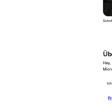
Schri
Übe
Hey, 
Micr
Ich
Pr