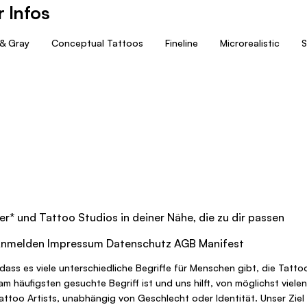
 Infos
 & Gray
Conceptual Tattoos
Fineline
Microrealistic
S
er
*
und Tattoo Studios in deiner Nähe, die zu dir passen
nmelden
Impressum
Datenschutz
AGB
Manifest
dass es viele unterschiedliche Begriffe für Menschen gibt, die Tatt
r am häufigsten gesuchte Begriff ist und uns hilft, von möglichst vi
Tattoo Artists, unabhängig von Geschlecht oder Identität. Unser Ziel