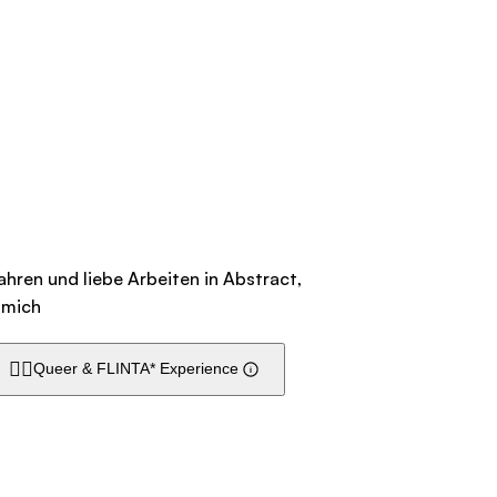
Jahren und liebe Arbeiten in Abstract,
 mich
🏳️‍🌈
Queer & FLINTA* Experience