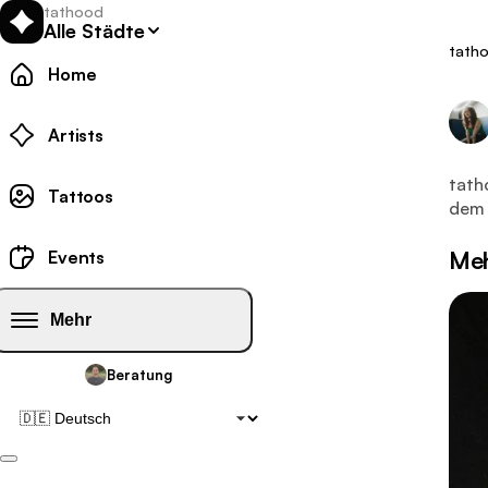
tathood
Alle Städte
tath
Home
Tattoo
Artists
Dies
tath
Tattoo-Galerie:
Tattoos
dem 
Tattoo-Events:
Meh
Events
Mehr
Beratung