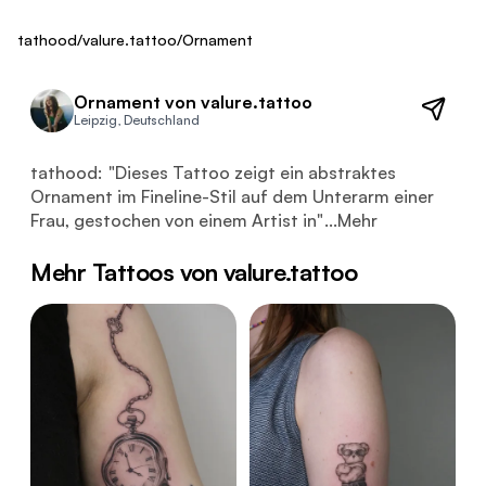
ca. 650 €
Fresh
tathood
/
valure.tattoo
/
Ornament
Ornament von valure.tattoo
Leipzig, Deutschland
Dieses Tattoo zeigt ein abstraktes Ornament im Fineline
tathood:
"
Dieses Tattoo zeigt ein abstraktes
Ornament im Fineline-Stil auf dem Unterarm einer
Frau, gestochen von einem Artist in
"
...
Mehr
Mehr Tattoos von valure.tattoo