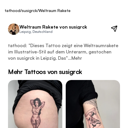
Fresh
tathood
/
susigrck
/
Weltraum Rakete
Weltraum Rakete von susigrck
Leipzig, Deutschland
Dieses Tattoo zeigt eine Weltraumrakete im Illustrative-
tathood:
"
Dieses Tattoo zeigt eine Weltraumrakete
im Illustrative-Stil auf dem Unterarm, gestochen
von susigrck in Leipzig. Das
"
...
Mehr
Mehr Tattoos von susigrck