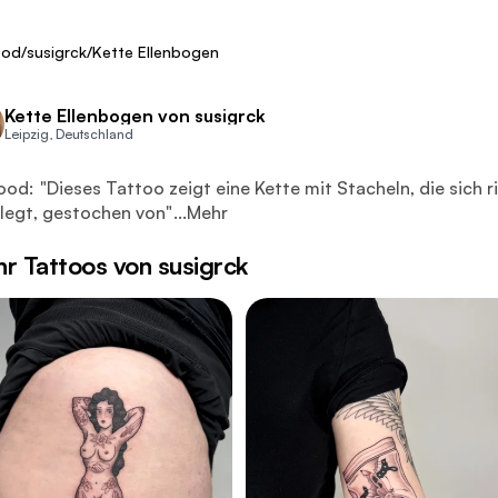
Fresh
ood
/
susigrck
/
Kette Ellenbogen
Kette Ellenbogen von susigrck
Leipzig, Deutschland
es Tattoo zeigt eine Kette mit Stacheln, die sich ringförmig
ood:
"
Dieses Tattoo zeigt eine Kette mit Stacheln, die sich
 legt, gestochen von
"
...
Mehr
r Tattoos von susigrck