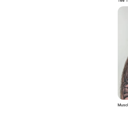
Tee 
Musc