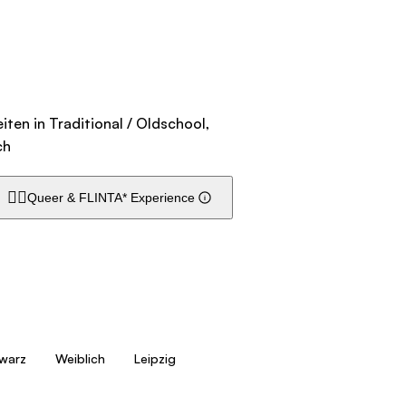
eiten in Traditional / Oldschool,
ch
🏳️‍🌈
Queer & FLINTA* Experience
warz
Weiblich
Leipzig