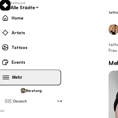
tathood
Alle Städte
tath
Home
Tattoo
Artists
Dies
tath
Tattoo-Galerie:
Tattoos
Frau
Tattoo-Events:
Meh
Events
Mehr
Beratung