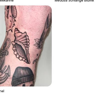
Teekanne
Medusa Schlange Blume
hel