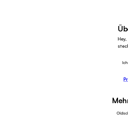
Üb
Hey, 
stec
Ich
Pr
Mehr
Oldsch