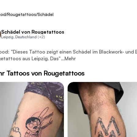
Fresh
ood
/
Rougetattoos
/
Schädel
Schädel von Rougetattoos
Leipzig, Deutschland
(+2)
es Tattoo zeigt einen Schädel im Blackwork- und Black & Gray
ood:
"
Dieses Tattoo zeigt einen Schädel im Blackwork- und 
etattoos aus Leipzig. Das
"
...
Mehr
r Tattoos von Rougetattoos