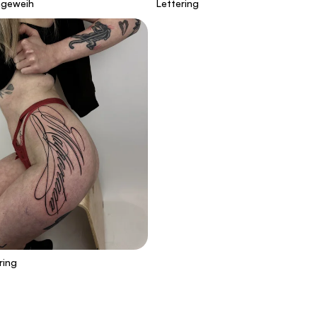
hgeweih
Lettering
ring