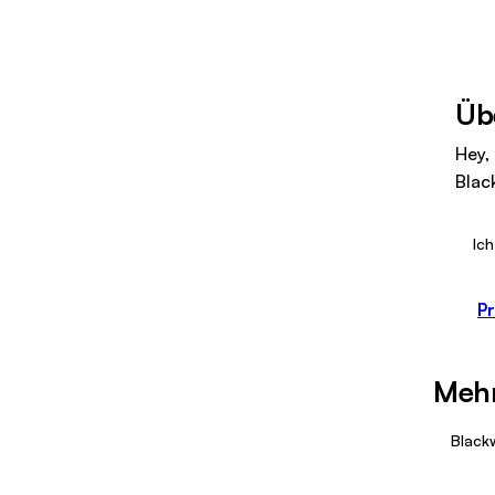
Üb
Hey,
Blac
Ich
Pr
Mehr
Black