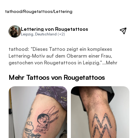
Fresh
tathood
/
Rougetattoos
/
Lettering
Lettering von Rougetattoos
Leipzig, Deutschland
(+2)
Dieses Tattoo zeigt ein komplexes Lettering-Motiv auf d
tathood:
"
Dieses Tattoo zeigt ein komplexes
Lettering-Motiv auf dem Oberarm einer Frau,
gestochen von Rougetattoos in Leipzig.
"
...
Mehr
Mehr Tattoos von Rougetattoos