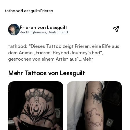
ca. 600 €
Fresh
tathood
/
Lessguilt
/
Frieren
Frieren von Lessguilt
Recklinghausen, Deutschland
Dieses Tattoo zeigt Frieren, eine Elfe aus dem Anime „Fr
tathood:
"
Dieses Tattoo zeigt Frieren, eine Elfe aus
dem Anime „Frieren: Beyond Journey's End“,
gestochen von einem Artist aus
"
...
Mehr
Mehr Tattoos von Lessguilt