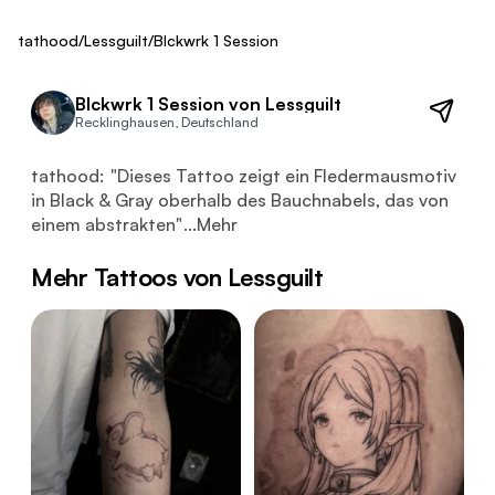
ca. 800 €
Fresh
tathood
/
Lessguilt
/
Blckwrk 1 Session
Blckwrk 1 Session von Lessguilt
Recklinghausen, Deutschland
Dieses Tattoo zeigt ein Fledermausmotiv in Black & Gray
tathood:
"
Dieses Tattoo zeigt ein Fledermausmotiv
in Black & Gray oberhalb des Bauchnabels, das von
einem abstrakten
"
...
Mehr
Mehr Tattoos von Lessguilt