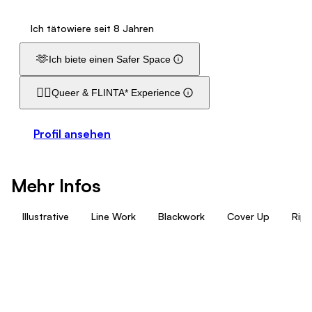
Ich tätowiere seit 8 Jahren
🫶
Ich biete einen Safer Space
🏳️‍🌈
Queer & FLINTA* Experience
Profil ansehen
Mehr Infos
Illustrative
Line Work
Blackwork
Cover Up
Rip