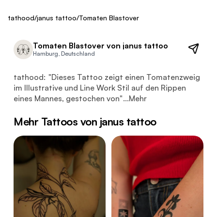
Fresh
tathood
/
janus tattoo
/
Tomaten Blastover
Tomaten Blastover von janus tattoo
Hamburg, Deutschland
Dieses Tattoo zeigt einen Tomatenzweig im Illustrative 
tathood:
"
Dieses Tattoo zeigt einen Tomatenzweig
im Illustrative und Line Work Stil auf den Rippen
eines Mannes, gestochen von
"
...
Mehr
Mehr Tattoos von janus tattoo