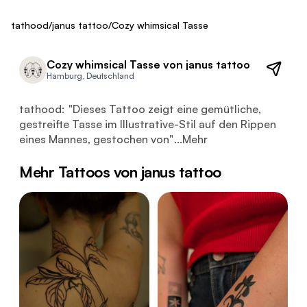
ca. 250 €
Fresh
tathood
/
janus tattoo
/
Cozy whimsical Tasse
Cozy whimsical Tasse von janus tattoo
Hamburg, Deutschland
Dieses Tattoo zeigt eine gemütliche, gestreifte Tasse i
tathood:
"
Dieses Tattoo zeigt eine gemütliche,
gestreifte Tasse im Illustrative-Stil auf den Rippen
eines Mannes, gestochen von
"
...
Mehr
Mehr Tattoos von janus tattoo