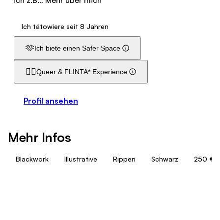
ich z.B…
Mehr über mich
Ich tätowiere seit 8 Jahren
🫶
Ich biete einen Safer Space
🏳️‍🌈
Queer & FLINTA* Experience
Profil ansehen
Mehr Infos
Blackwork
Illustrative
Rippen
Schwarz
250 €