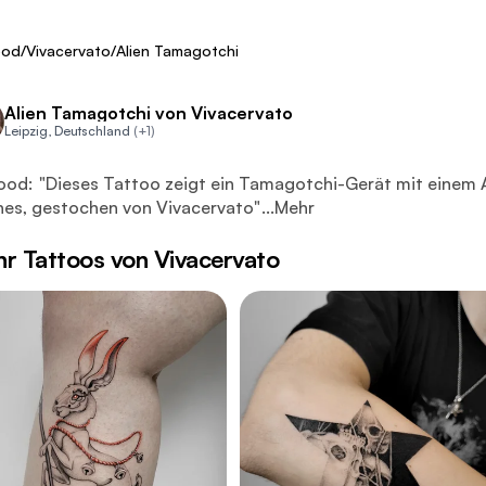
ca. 350 €
Fresh
ood
/
Vivacervato
/
Alien Tamagotchi
Alien Tamagotchi von Vivacervato
Leipzig, Deutschland
(+1)
es Tattoo zeigt ein Tamagotchi-Gerät mit einem Alien-Motiv a
ood:
"
Dieses Tattoo zeigt ein Tamagotchi-Gerät mit einem 
es, gestochen von Vivacervato
"
...
Mehr
r Tattoos von Vivacervato