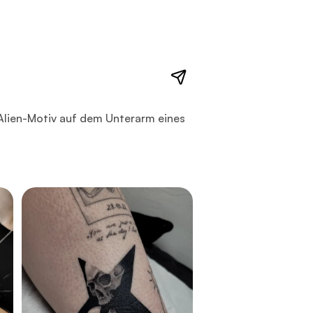
uf dem Unterarm eines Mannes, gestochen von Vivacervato in 
Alien-Motiv auf dem Unterarm eines