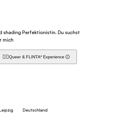
 shading Perfektionistin. Du suchst
r mich
🏳️‍🌈
Queer & FLINTA* Experience
Leipzig
Deutschland