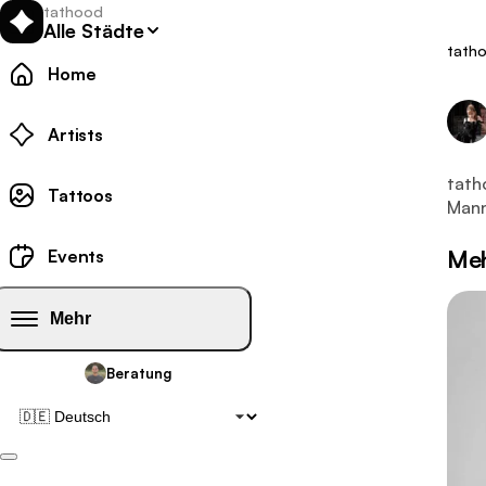
tathood
Alle Städte
tath
Home
Tattoo
Artists
Dies
tath
Tattoo-Galerie:
Tattoos
Mann
Tattoo-Events:
Meh
Events
Mehr
Beratung