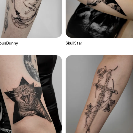
pusBunny
SkullStar