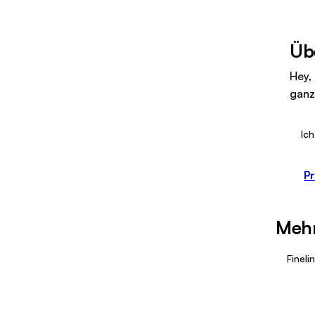
Üb
Hey,
ganz
Ich
Pr
Mehr
Fineli