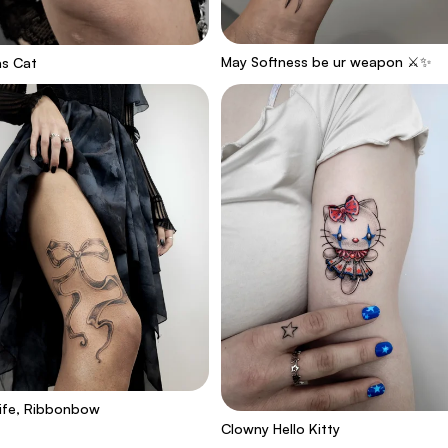
May Softness be ur weapon ⚔️✨️
as Cat
ife, Ribbonbow
Clowny Hello Kitty