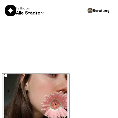
tathood
Beratung
Alle Städte