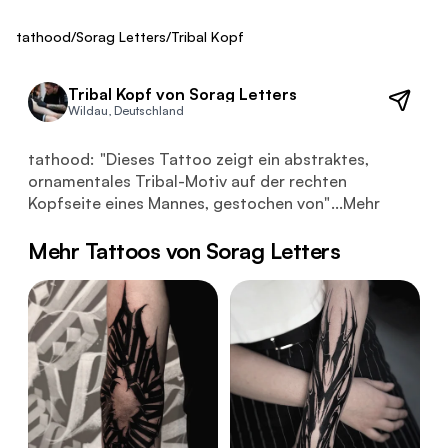
ca. 500 €
Fresh
tathood
/
Sorag Letters
/
Tribal Kopf
Tribal Kopf von Sorag Letters
Wildau, Deutschland
Dieses Tattoo zeigt ein abstraktes, ornamentales Tribal
tathood:
"
Dieses Tattoo zeigt ein abstraktes,
ornamentales Tribal-Motiv auf der rechten
Kopfseite eines Mannes, gestochen von
"
...
Mehr
Mehr Tattoos von Sorag Letters