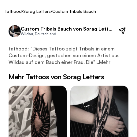
ca. 500 €
Fresh
tathood
/
Sorag Letters
/
Custom Tribals Bauch
Custom Tribals Bauch von Sorag Letters
Wildau, Deutschland
Dieses Tattoo zeigt Tribals in einem Custom-Design, ges
tathood:
"
Dieses Tattoo zeigt Tribals in einem
Custom-Design, gestochen von einem Artist aus
Wildau auf dem Bauch einer Frau. Die
"
...
Mehr
Mehr Tattoos von Sorag Letters