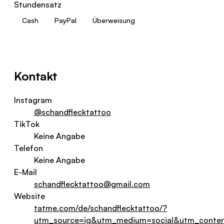
Stundensatz
Cash
PayPal
Überweisung
Kontakt
Instagram
@schandflecktattoo
TikTok
Keine Angabe
Telefon
Keine Angabe
E-Mail
schandflecktattoo@gmail.com
Website
tatme.com/de/schandflecktattoo/?
utm_source=ig&utm_medium=social&utm_conte