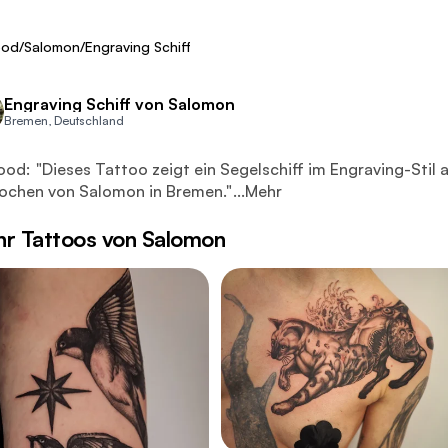
ca. 600 €
Fresh
ood
/
Salomon
/
Engraving Schiff
Engraving Schiff von Salomon
Bremen, Deutschland
es Tattoo zeigt ein Segelschiff im Engraving-Stil auf dem Ob
ood:
"
Dieses Tattoo zeigt ein Segelschiff im Engraving-Sti
ochen von Salomon in Bremen.
"
...
Mehr
r Tattoos von Salomon