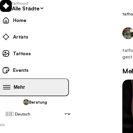
tathood
Alle Städte
tath
Home
Tattoo
Artists
Dies
tath
Tattoo-Galerie:
Tattoos
gest
Tattoo-Events:
Meh
Events
Mehr
Beratung