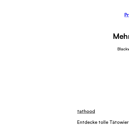
Pr
Mehr
Black
tathood
Entdecke tolle
Tätowier