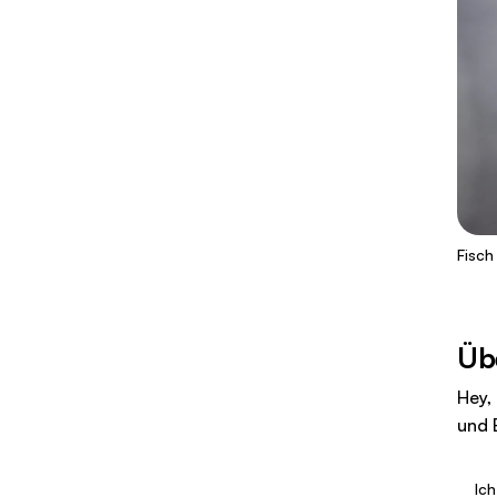
Fisch
Üb
Hey,
und 
Ich