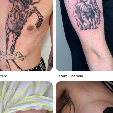
Pferd
Elefant Oberarm