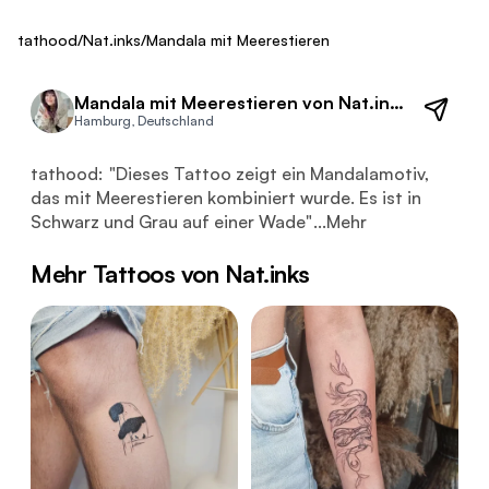
Fresh
tathood
/
Nat.inks
/
Mandala mit Meerestieren
Mandala mit Meerestieren von Nat.inks
Hamburg, Deutschland
Dieses Tattoo zeigt ein Mandalamotiv, das mit Meerestie
tathood:
"
Dieses Tattoo zeigt ein Mandalamotiv,
das mit Meerestieren kombiniert wurde. Es ist in
Schwarz und Grau auf einer Wade
"
...
Mehr
Mehr Tattoos von Nat.inks