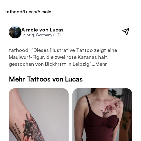
ca. 200 €
Fresh
tathood
/
Lucas
/
A mole
A mole von Lucas
Leipzig, Germany
(+2)
Dieses illustrative Tattoo zeigt eine Maulwurf-Figur, di
tathood:
"
Dieses illustrative Tattoo zeigt eine
Maulwurf-Figur, die zwei rote Katanas hält,
gestochen von Blckhrttt in Leipzig
"
...
Mehr
Mehr Tattoos von Lucas