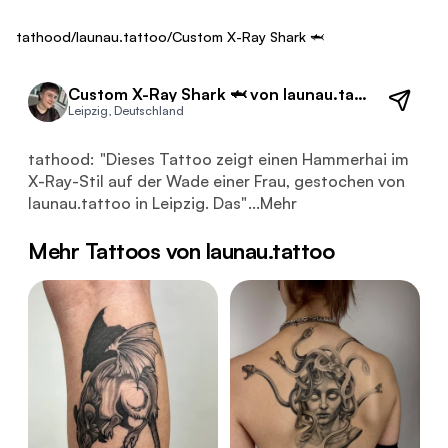
ca. 600 €
Fresh
tathood
/
launau.tattoo
/
Custom X-Ray Shark 🦈
Custom X-Ray Shark 🦈 von launau.tattoo
Leipzig, Deutschland
Dieses Tattoo zeigt einen Hammerhai im X-Ray-Stil auf d
tathood:
"
Dieses Tattoo zeigt einen Hammerhai im
X-Ray-Stil auf der Wade einer Frau, gestochen von
launau.tattoo in Leipzig. Das
"
...
Mehr
Mehr Tattoos von launau.tattoo