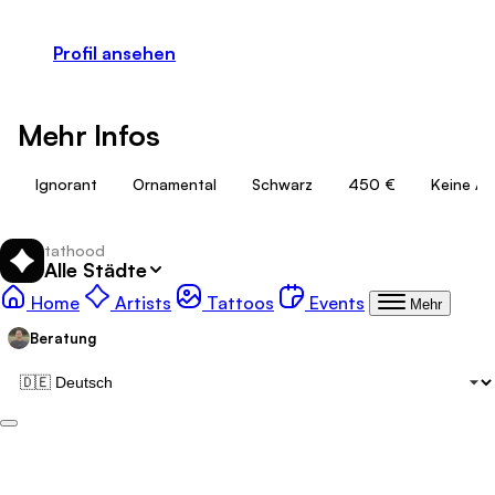
Profil ansehen
Mehr Infos
Ignorant
Ornamental
Schwarz
450 €
Keine A
tathood
Alle Städte
Tattoo
Tattoo-Galerie:
Tattoo-Events:
Home
Artists
Tattoos
Events
Mehr
Beratung