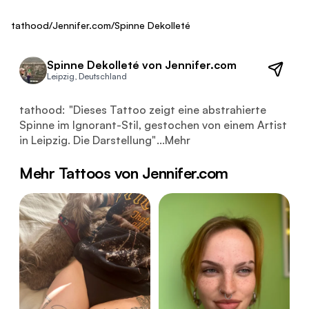
ca. 450 €
Fresh
tathood
/
Jennifer.com
/
Spinne Dekolleté
Spinne Dekolleté von Jennifer.com
Leipzig, Deutschland
Dieses Tattoo zeigt eine abstrahierte Spinne im Ignoran
tathood:
"
Dieses Tattoo zeigt eine abstrahierte
Spinne im Ignorant-Stil, gestochen von einem Artist
in Leipzig. Die Darstellung
"
...
Mehr
Mehr Tattoos von Jennifer.com