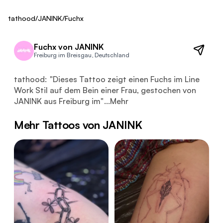
Fresh
tathood
/
JANINK
/
Fuchx
Fuchx von JANINK
Freiburg im Breisgau, Deutschland
Dieses Tattoo zeigt einen Fuchs im Line Work Stil auf d
tathood:
"
Dieses Tattoo zeigt einen Fuchs im Line
Work Stil auf dem Bein einer Frau, gestochen von
JANINK aus Freiburg im
"
...
Mehr
Mehr Tattoos von JANINK