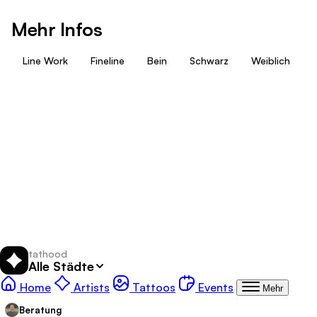
Mehr Infos
Line Work
Fineline
Bein
Schwarz
Weiblich
tathood
tathood
Alle Städte
Tattoo
Tattoo-Galerie:
Tattoo-Events:
Home
Artists
Tattoos
Events
Entdecke tolle
Tätowierer
*
und Tattoo Studios in
Mehr
deiner Nähe, die zu dir passen
Beratung