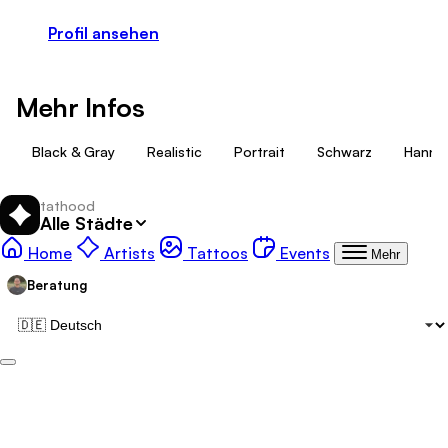
Profil ansehen
Mehr Infos
Black & Gray
Realistic
Portrait
Schwarz
Hanno
tathood
Alle Städte
Tattoo
Tattoo-Galerie:
Tattoo-Events:
Home
Artists
Tattoos
Events
Mehr
Beratung
tathood