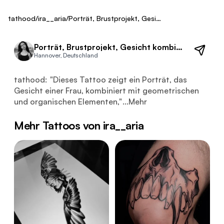
Fresh
tathood
/
ira__aria
/
Porträt, Brustprojekt, Gesicht kombiniert mit geometrischen Elementen
Porträt, Brustprojekt, Gesicht kombiniert mit geometrischen Elementen von ira__aria
Hannover, Deutschland
Dieses Tattoo zeigt ein Porträt, das Gesicht einer Frau,
tathood:
"
Dieses Tattoo zeigt ein Porträt, das
Gesicht einer Frau, kombiniert mit geometrischen
und organischen Elementen,
"
...
Mehr
Mehr Tattoos von ira__aria