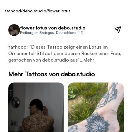
ca. 450 €
Fresh
tathood
/
debo.studio
/
flower lotus
flower lotus von debo.studio
Freiburg im Breisgau, Deutschland
(+1)
Dieses Tattoo zeigt einen Lotus im Ornamental-Stil auf 
tathood:
"
Dieses Tattoo zeigt einen Lotus im
Ornamental-Stil auf dem oberen Rücken einer Frau,
gestochen von debo.studio aus
"
...
Mehr
Mehr Tattoos von debo.studio