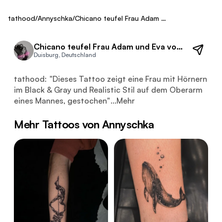
Healed
tathood
/
Annyschka
/
Chicano teufel Frau Adam und Eva
Chicano teufel Frau Adam und Eva von Annyschka
Duisburg, Deutschland
Dieses Tattoo zeigt eine Frau mit Hörnern im Black & Gr
tathood:
"
Dieses Tattoo zeigt eine Frau mit Hörnern
im Black & Gray und Realistic Stil auf dem Oberarm
eines Mannes, gestochen
"
...
Mehr
Mehr Tattoos von Annyschka