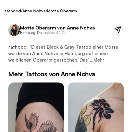
Fresh
tathood
/
Anne Nohva
/
Motte Oberarm
Motte Oberarm von Anne Nohva
Hamburg, Deutschland
(+2)
Dieses Black & Gray Tattoo einer Motte wurde von Anne No
tathood:
"
Dieses Black & Gray Tattoo einer Motte
wurde von Anne Nohva in Hamburg auf einem
weiblichen Oberarm gestochen. Das
"
...
Mehr
Mehr Tattoos von Anne Nohva