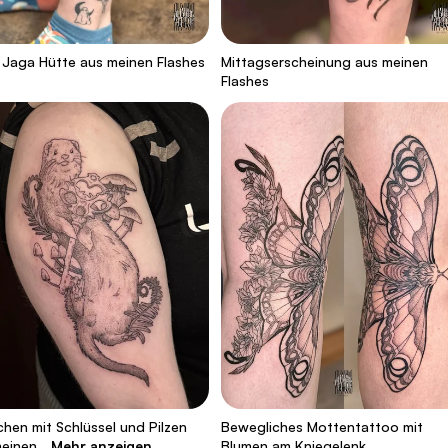
Jaga Hütte aus meinen Flashes
Mittagserscheinung aus meinen
Flashes
chen mit Schlüssel und Pilzen
Bewegliches Mottentattoo mit
meinen…
Mehr anzeigen
Blumen am Kniegelenk