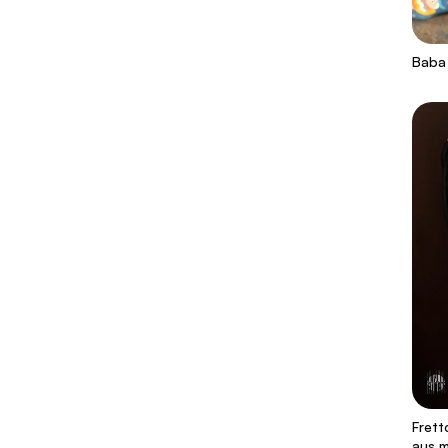
Baba 
Frett
aus 