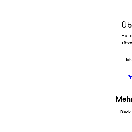
Üb
Hallo
täto
Ich
Pr
Mehr
Black