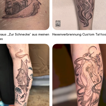
aus „Zur Schnecke“ aus meinen
Hexenverbrennung Custom Tatto
es