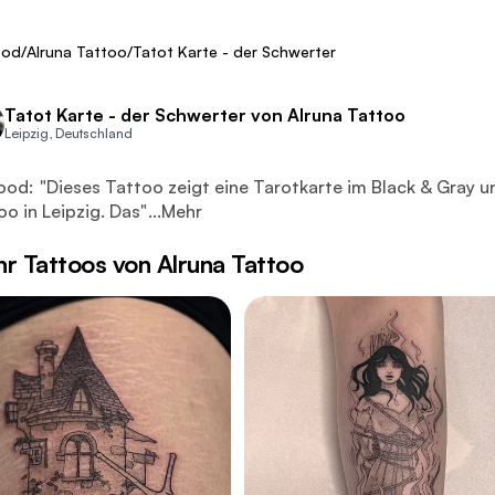
ca. 300 €
Fresh
ood
/
Alruna Tattoo
/
Tatot Karte - der Schwerter
Tatot Karte - der Schwerter von Alruna Tattoo
Leipzig, Deutschland
es Tattoo zeigt eine Tarotkarte im Black & Gray und Fineline
ood:
"
Dieses Tattoo zeigt eine Tarotkarte im Black & Gray un
oo in Leipzig. Das
"
...
Mehr
r Tattoos von Alruna Tattoo