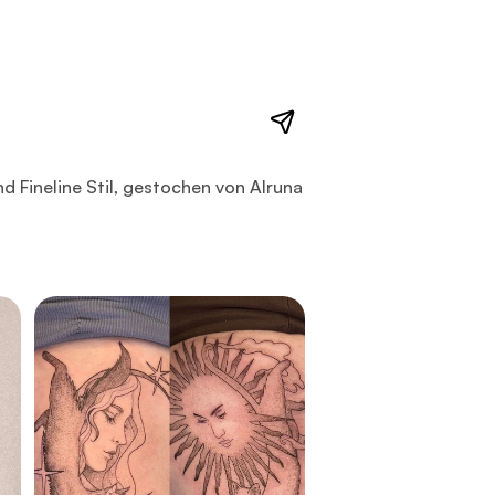
 Stil, gestochen von Alruna Tattoo in Leipzig. Das Motiv ste
d Fineline Stil, gestochen von Alruna