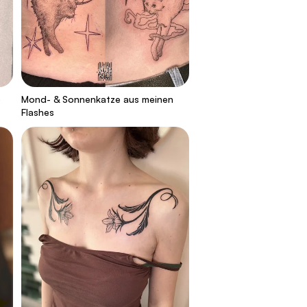
o
Mond- & Sonnenkatze aus meinen
Flashes