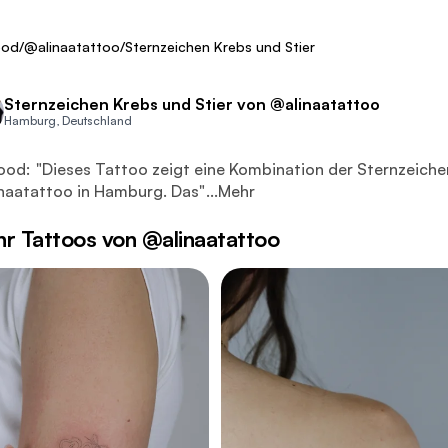
Fresh
ood
/
@alinaatattoo
/
Sternzeichen Krebs und Stier
Sternzeichen Krebs und Stier von @alinaatattoo
Hamburg, Deutschland
es Tattoo zeigt eine Kombination der Sternzeichen Krebs und 
ood:
"
Dieses Tattoo zeigt eine Kombination der Sternzeiche
naatattoo in Hamburg. Das
"
...
Mehr
r Tattoos von @alinaatattoo