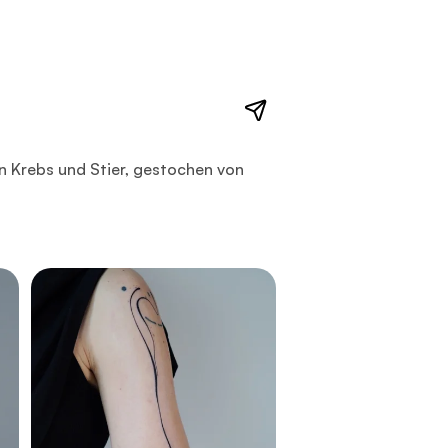
Stier, gestochen von @alinaatattoo in Hamburg. Das Motiv ist
n Krebs und Stier, gestochen von