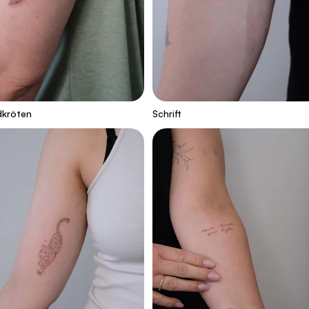
dkröten
Schrift