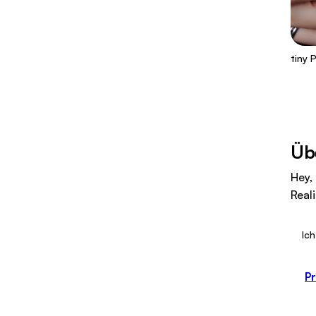
tiny 
Üb
Hey,
Real
Ich
Pr