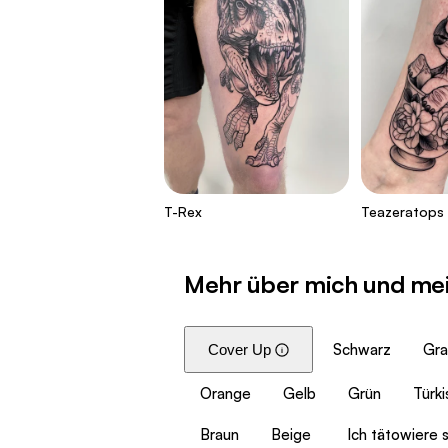
T-Rex
Teazeratops
Mehr über mich und me
Schwarz
Gra
Cover Up
Orange
Gelb
Grün
Türki
Braun
Beige
Ich tätowiere 