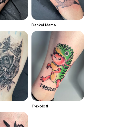
Dackel Mama
Trexolotl