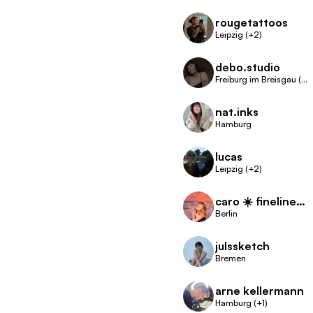
rougetattoos
Leipzig (+2)
debo.studio
Freiburg im Breisgau (+1)
nat.inks
Hamburg
lucas
Leipzig (+2)
caro ☀️ fineline and color tattoo artist berlin
Berlin
julssketch
Bremen
arne kellermann
Hamburg (+1)