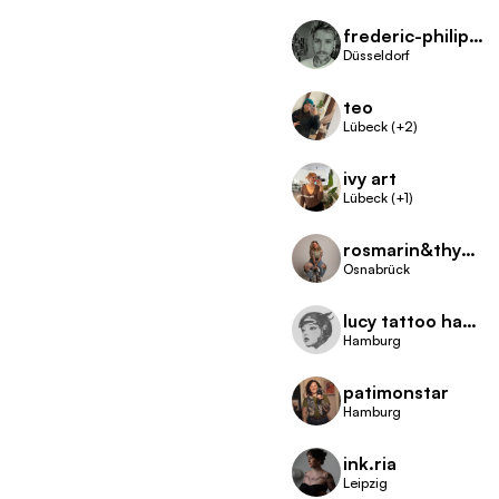
frederic-philipp treder
Düsseldorf
teo
Lübeck (+2)
ivy art
Lübeck (+1)
rosmarin&thymian tattoo
Osnabrück
lucy tattoo hamburg
Hamburg
patimonstar
Hamburg
ink.ria
Leipzig