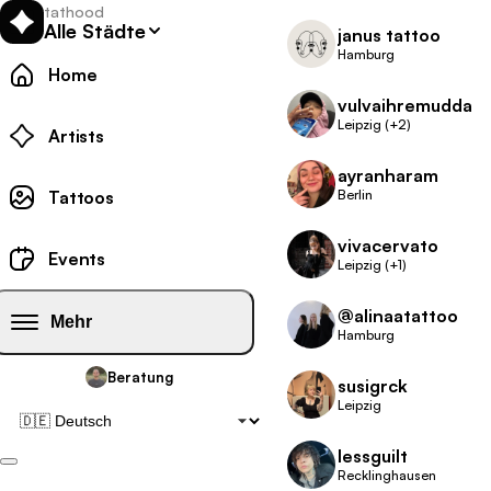
tathood
Alle Städte
janus tattoo
Hamburg
Home
vulvaihremudda
Leipzig (+2)
Tattoo
Artists
ayranharam
Tattoo-Galerie:
Tattoos
Berlin
vivacervato
Tattoo-Events:
Events
Leipzig (+1)
@alinaatattoo
Mehr
Hamburg
Beratung
susigrck
Leipzig
lessguilt
Recklinghausen